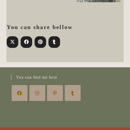
You can share bellow
You can find me here
Opens
Opens
Opens
Opens
in
in
in
in
a
a
a
a
new
new
new
new
tab
tab
tab
tab