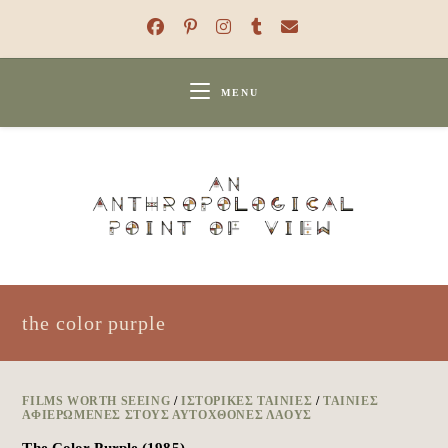
Skip
to
content
MENU
the color purple
FILMS WORTH SEEING
/
ΙΣΤΟΡΙΚΈΣ ΤΑΙΝΊΕΣ
/
ΤΑΙΝΊΕΣ
ΑΦΙΕΡΩΜΈΝΕΣ ΣΤΟΥΣ ΑΥΤΌΧΘΟΝΕΣ ΛΑΟΎΣ