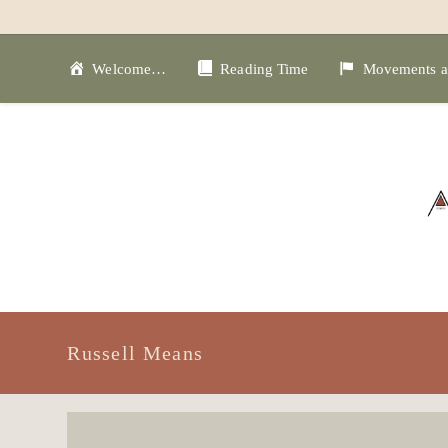
Skip
to
content
Welcome…
Reading Time
Movements a
Russell Means